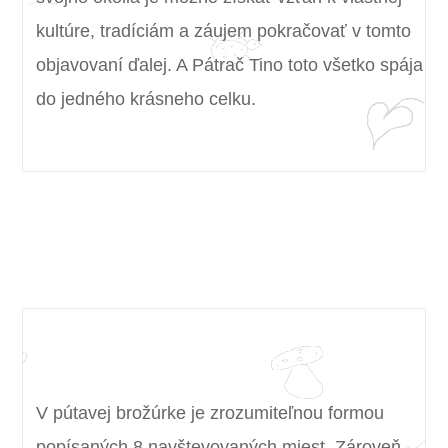
kultúre, tradíciám a záujem pokračovať v tomto
objavovaní ďalej. A Pátrač Tino toto všetko spája
do jedného krásneho celku.
ako to funguje…
V pútavej brožúrke je zrozumiteľnou formou
popísaných 8 navštevovaných miest. Zároveň